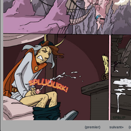
(premier)
suivant»
(