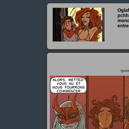
Oglaf
pchhh
monde
entre
(prem