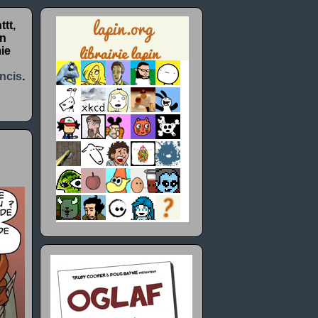
tt,
un
ie
ncis
.