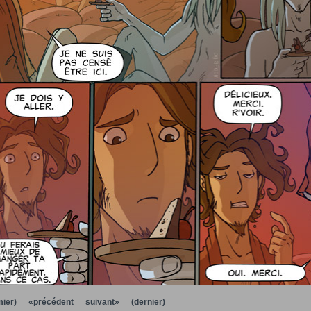
ier)
«précédent
suivant»
(dernier)