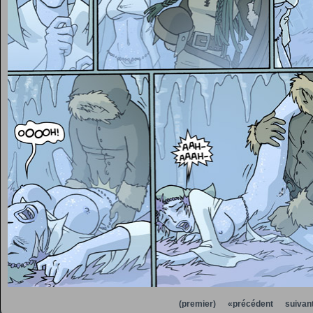
(premier)
«précédent
suivan