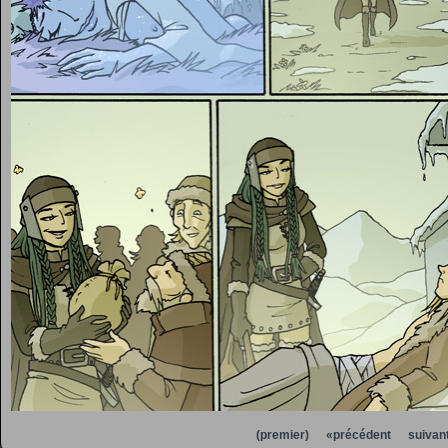
(premier)
«précédent
suivan