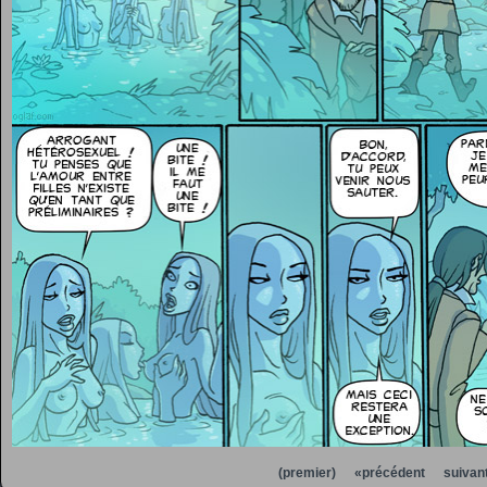
(premier)
«précédent
suivan