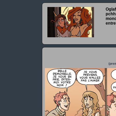
Oglaf
pchhh
monde
entre
(prem