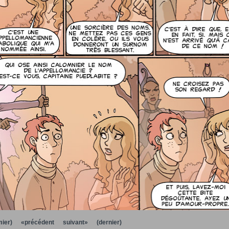
ier)
«précédent
suivant»
(dernier)