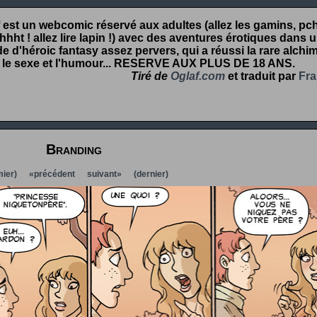
 est un webcomic réservé aux adultes (allez les gamins, pcht
hht ! allez lire lapin !) avec des aventures érotiques dans 
 d'héroic fantasy assez pervers, qui a réussi la rare alchim
 le sexe et l'humour...
RESERVE AUX PLUS DE 18 ANS
.
Tiré de
Oglaf.com
et traduit par
Fra
Branding
ier)
«précédent
suivant»
(dernier)