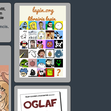
tt,
un
ie
ncis
.