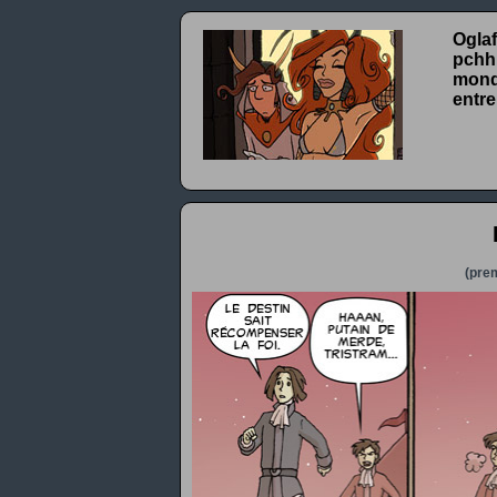
Oglaf
pchhh
monde
entre
(prem