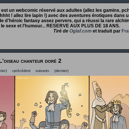
 est un webcomic réservé aux adultes (allez les gamins, pcht
hht ! allez lire lapin !) avec des aventures érotiques dans 
 d'héroic fantasy assez pervers, qui a réussi la rare alchim
 le sexe et l'humour...
RESERVE AUX PLUS DE 18 ANS
.
Tiré de
Oglaf.com
et traduit par
Fra
L'oiseau chanteur doré 2
ier)
«précédent
suivant»
(dernier)