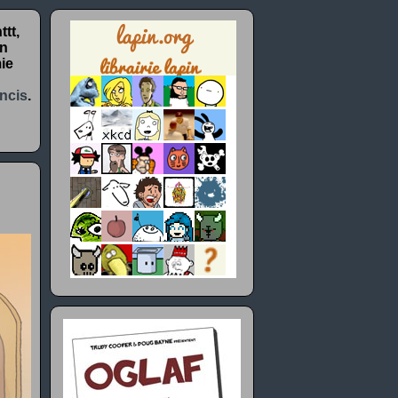
tt,
un
ie
ncis
.