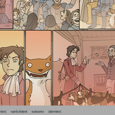
ier)
«précédent
suivant»
(dernier)