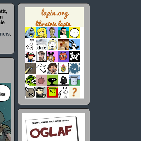
tt,
un
ie
ncis
.