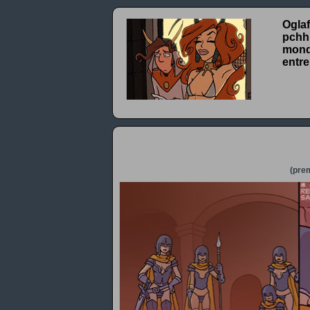
Oglaf
pchhh
monde
entre
(prem