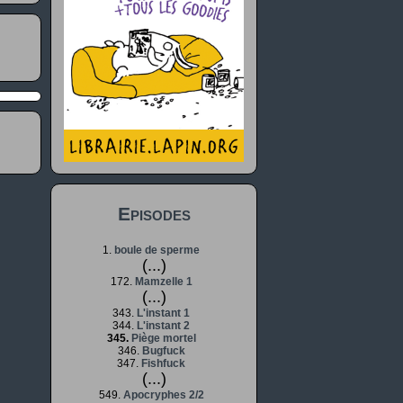
Episodes
1.
boule de sperme
(...)
172.
Mamzelle 1
(...)
343.
L'instant 1
344.
L'instant 2
345.
Piège mortel
346.
Bugfuck
347.
Fishfuck
(...)
549.
Apocryphes 2/2