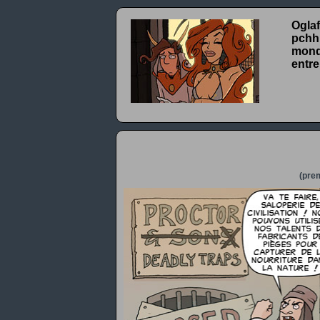
Oglaf
pchhh
monde
entre
(prem