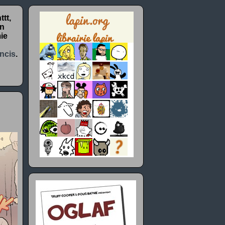
tt,
un
ie
ncis
.