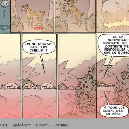
ier)
«précédent
suivant»
(dernier)