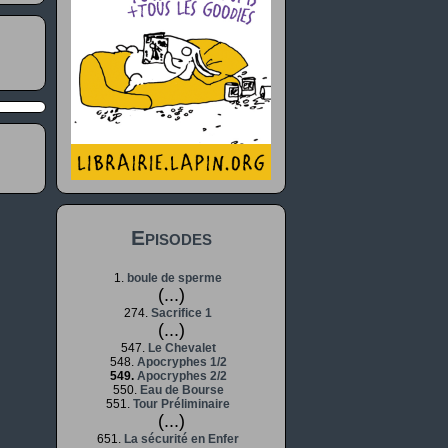
Episodes
1.
boule de sperme
(...)
274.
Sacrifice 1
(...)
547.
Le Chevalet
548.
Apocryphes 1/2
549.
Apocryphes 2/2
550.
Eau de Bourse
551.
Tour Préliminaire
(...)
651.
La sécurité en Enfer