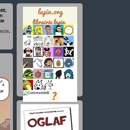
tt,
un
ie
ncis
.