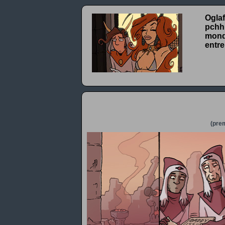
Oglaf
pchhh
monde
entre
(prem