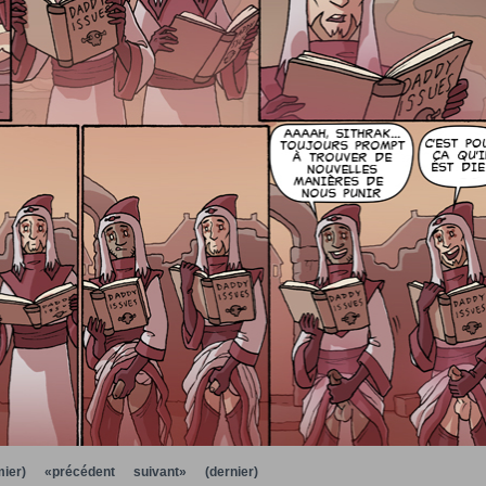
ier)
«précédent
suivant»
(dernier)