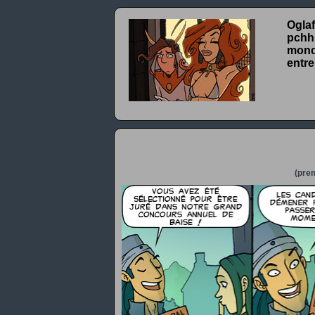
Oglaf
pchhh
monde
entre
(prem