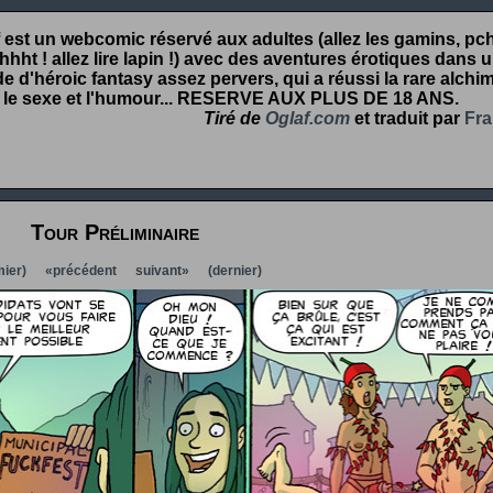
 est un webcomic réservé aux adultes (allez les gamins, pcht
hht ! allez lire lapin !) avec des aventures érotiques dans 
 d'héroic fantasy assez pervers, qui a réussi la rare alchim
 le sexe et l'humour...
RESERVE AUX PLUS DE 18 ANS
.
Tiré de
Oglaf.com
et traduit par
Fra
Tour Préliminaire
ier)
«précédent
suivant»
(dernier)