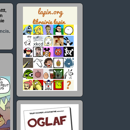
tt,
un
ie
ncis
.