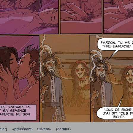
ier)
«précédent
suivant»
(dernier)