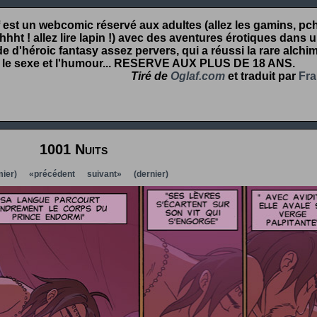
 est un webcomic réservé aux adultes (allez les gamins, pcht
hht ! allez lire lapin !) avec des aventures érotiques dans 
 d'héroic fantasy assez pervers, qui a réussi la rare alchim
 le sexe et l'humour...
RESERVE AUX PLUS DE 18 ANS
.
Tiré de
Oglaf.com
et traduit par
Fra
1001 Nuits
ier)
«précédent
suivant»
(dernier)