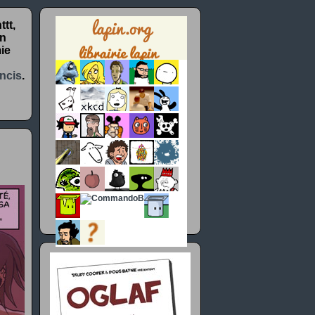
tt,
un
ie
ncis
.