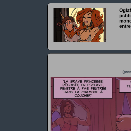
Oglaf
pchhh
monde
entre
(prem