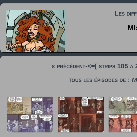
Les dif
Mi
« précédent
-<=[ strips 185 a
tous les épisodes de :
M