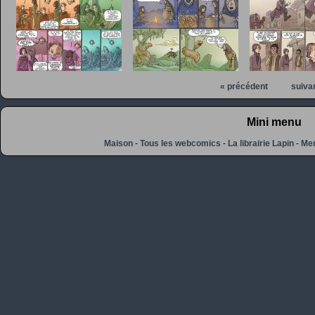
« précédent
suiva
Mini menu
Maison
-
Tous les webcomics
-
La librairie Lapin
-
Men