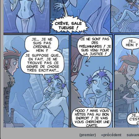
(premier)
«précédent
suivan