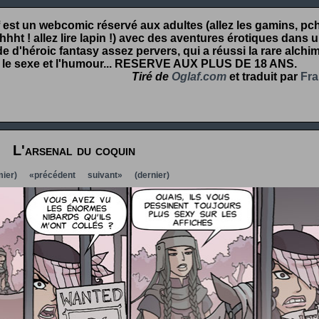
 est un webcomic réservé aux adultes (allez les gamins, pcht
hht ! allez lire lapin !) avec des aventures érotiques dans 
 d'héroic fantasy assez pervers, qui a réussi la rare alchim
 le sexe et l'humour...
RESERVE AUX PLUS DE 18 ANS
.
Tiré de
Oglaf.com
et traduit par
Fra
L'arsenal du coquin
ier)
«précédent
suivant»
(dernier)