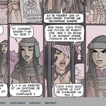
ier)
«précédent
suivant»
(dernier)