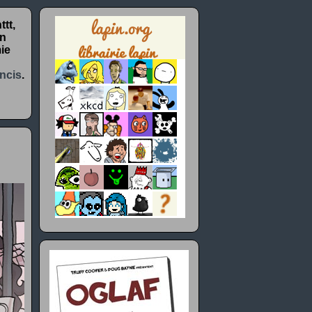
tt,
un
ie
ncis
.