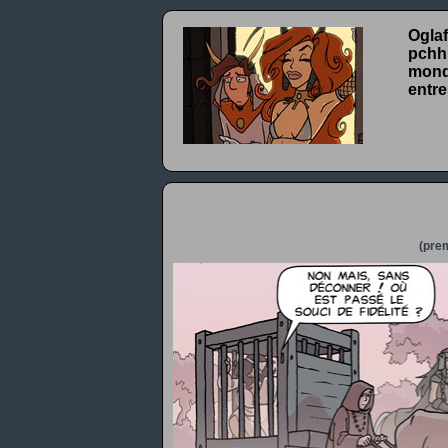
Oglaf
pchhh
monde
entre
(prem