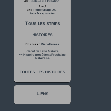
483.
J'élève ma Création
(...)
754.
Pendouillage 2/2
tous les épisodes
Tous les strips
histoires
En cours :
Miscellanées
Début de cette histoire
<< Histoire précédente
Prochaine
histoire >>
toutes les histoires
Liens