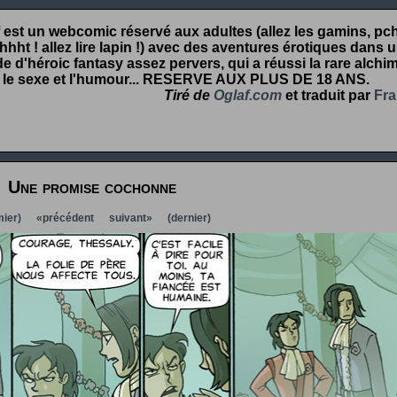
 est un webcomic réservé aux adultes (allez les gamins, pcht
hht ! allez lire lapin !) avec des aventures érotiques dans 
 d'héroic fantasy assez pervers, qui a réussi la rare alchim
 le sexe et l'humour...
RESERVE AUX PLUS DE 18 ANS
.
Tiré de
Oglaf.com
et traduit par
Fra
Une promise cochonne
ier)
«précédent
suivant»
(dernier)