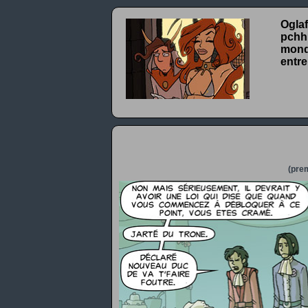
Oglaf
pchhh
monde
entre
(prem