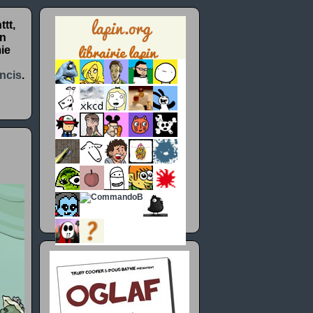
tt,
un
ie
ncis
.