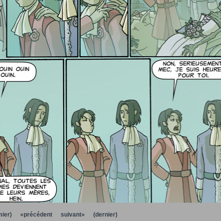
ier)
«précédent
suivant»
(dernier)