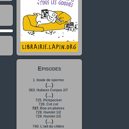
Episodes
1.
boule de sperme
(...)
363.
Habeas Corpus 2/7
(...)
725.
Pickpocket
726.
Cot cot
727.
Boa en plumes
728.
Hamlet 1/2
729.
Hamlet 2/2
(...)
740.
L'œil du chibre