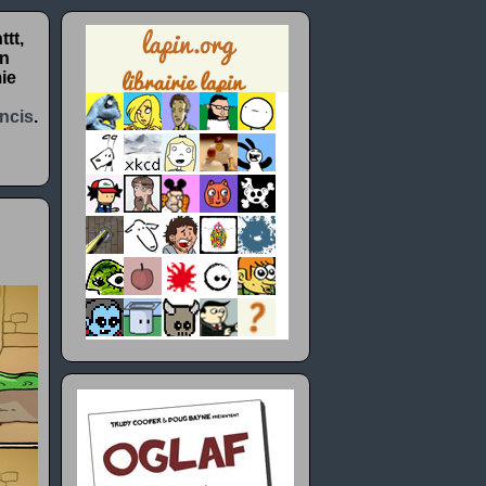
tt,
un
ie
ncis
.