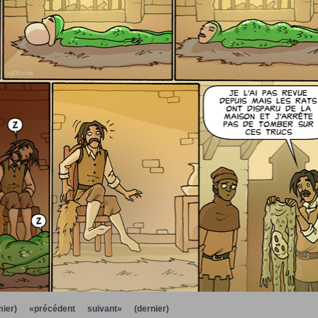
ier)
«précédent
suivant»
(dernier)