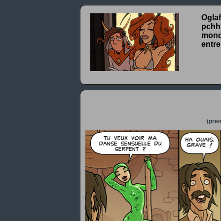
Oglaf
pchhh
monde
entre
(prem