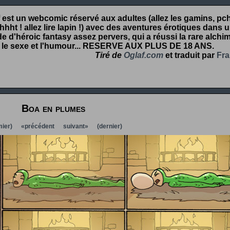
 est un webcomic réservé aux adultes (allez les gamins, pcht
hht ! allez lire lapin !) avec des aventures érotiques dans 
 d'héroic fantasy assez pervers, qui a réussi la rare alchim
 le sexe et l'humour...
RESERVE AUX PLUS DE 18 ANS
.
Tiré de
Oglaf.com
et traduit par
Fra
Boa en plumes
ier)
«précédent
suivant»
(dernier)