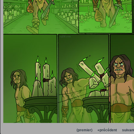
(premier)
«précédent
suivan