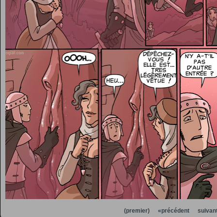
(premier)
«précédent
suivan