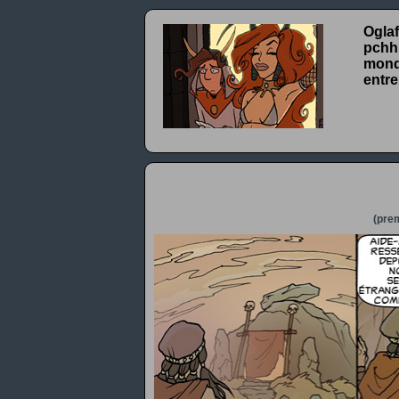
Oglaf
pchhh
monde
entre
(prem