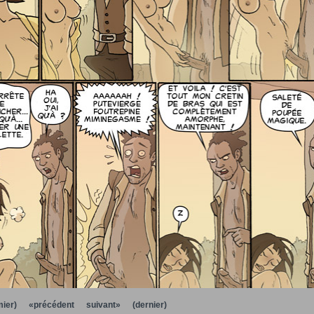
ier)
«précédent
suivant»
(dernier)