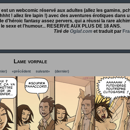
 est un webcomic réservé aux adultes (allez les gamins, pcht
hht ! allez lire lapin !) avec des aventures érotiques dans 
 d'héroic fantasy assez pervers, qui a réussi la rare alchim
 le sexe et l'humour...
RESERVE AUX PLUS DE 18 ANS
.
Tiré de
Oglaf.com
et traduit par
Fra
Lame vorpale
ier)
«précédent
suivant»
(dernier)