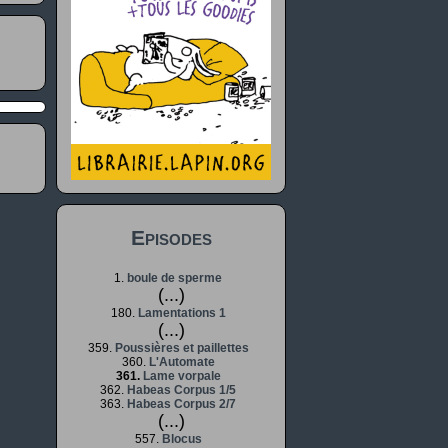
Episodes
1.
boule de sperme
(...)
180.
Lamentations 1
(...)
359.
Poussières et paillettes
360.
L'Automate
361.
Lame vorpale
362.
Habeas Corpus 1/5
363.
Habeas Corpus 2/7
(...)
557.
Blocus