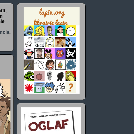
tt,
un
ie
ncis
.