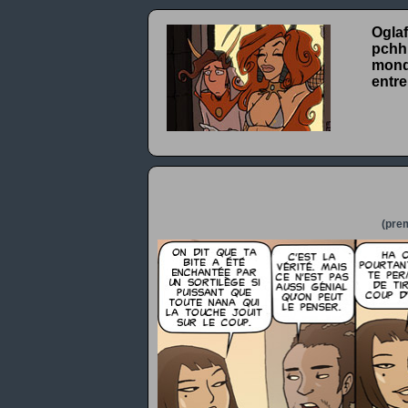
Oglaf
pchhh
monde
entre
(prem