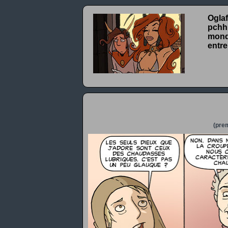
Oglaf
pchhh
monde
entre
(prem