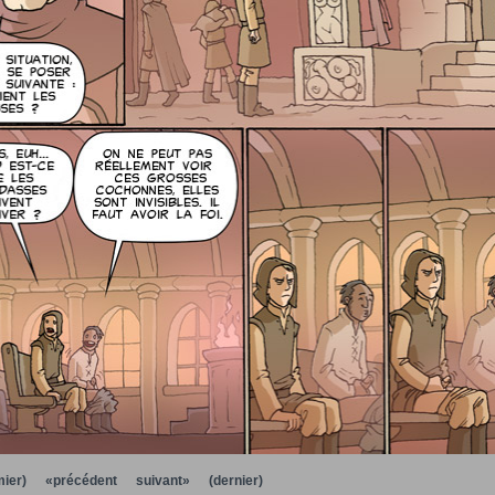
ier)
«précédent
suivant»
(dernier)