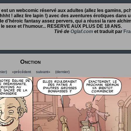
 est un webcomic réservé aux adultes (allez les gamins, pcht
hht ! allez lire lapin !) avec des aventures érotiques dans 
 d'héroic fantasy assez pervers, qui a réussi la rare alchim
 le sexe et l'humour...
RESERVE AUX PLUS DE 18 ANS
.
Tiré de
Oglaf.com
et traduit par
Fra
Onction
ier)
«précédent
suivant»
(dernier)