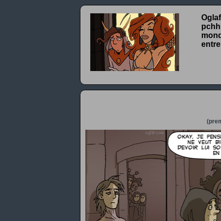
Oglaf
pchhh
monde
entre
(prem