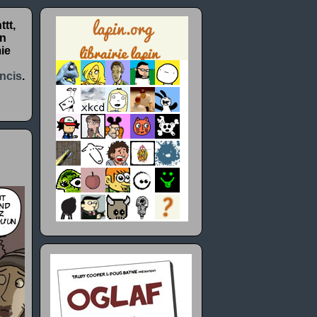
tt,
un
ie
ncis
.