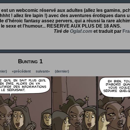
 est un webcomic réservé aux adultes (allez les gamins, pcht
hht ! allez lire lapin !) avec des aventures érotiques dans 
 d'héroic fantasy assez pervers, qui a réussi la rare alchim
 le sexe et l'humour...
RESERVE AUX PLUS DE 18 ANS
.
Tiré de
Oglaf.com
et traduit par
Fra
Bunting 1
ier)
«précédent
suivant»
(dernier)