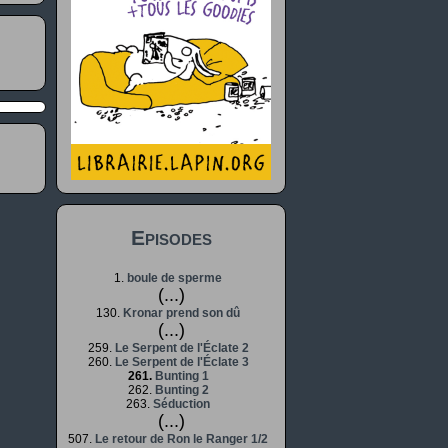
Episodes
1.
boule de sperme
(...)
130.
Kronar prend son dû
(...)
259.
Le Serpent de l'Éclate 2
260.
Le Serpent de l'Éclate 3
261.
Bunting 1
262.
Bunting 2
263.
Séduction
(...)
507.
Le retour de Ron le Ranger 1/2