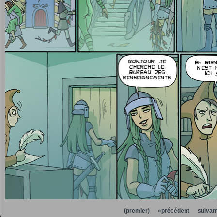
(premier)
«précédent
suivan