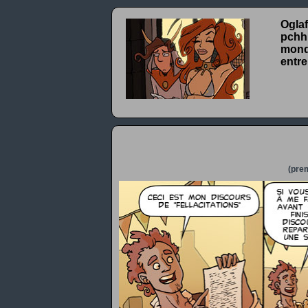
Oglaf
pchhh
monde
entre
(prem