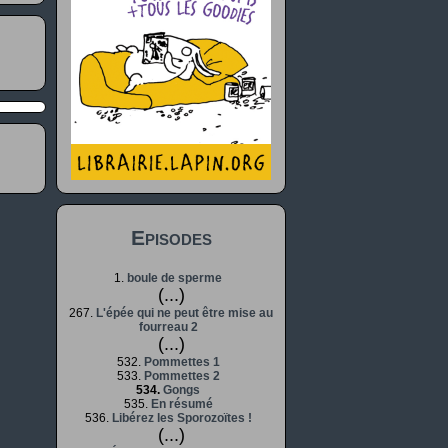
Episodes
1.
boule de sperme
(...)
267.
L'épée qui ne peut être mise au
fourreau 2
(...)
532.
Pommettes 1
533.
Pommettes 2
534.
Gongs
535.
En résumé
536.
Libérez les Sporozoïtes !
(...)