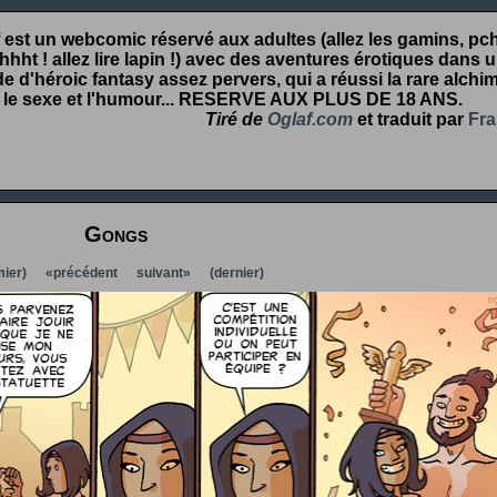
 est un webcomic réservé aux adultes (allez les gamins, pcht
hht ! allez lire lapin !) avec des aventures érotiques dans 
 d'héroic fantasy assez pervers, qui a réussi la rare alchim
 le sexe et l'humour...
RESERVE AUX PLUS DE 18 ANS
.
Tiré de
Oglaf.com
et traduit par
Fra
Gongs
ier)
«précédent
suivant»
(dernier)