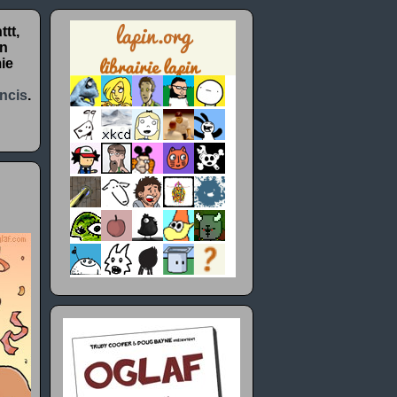
tt,
un
ie
ncis
.