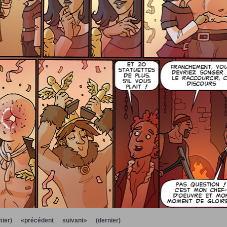
ier)
«précédent
suivant»
(dernier)