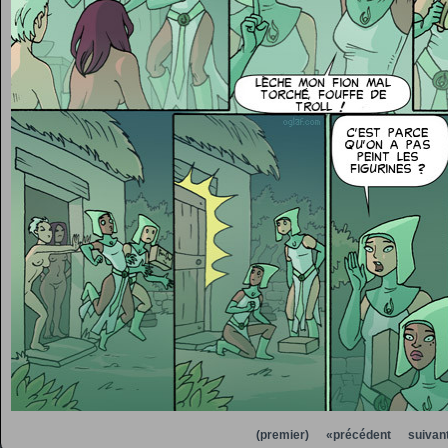
(premier)
«précédent
suivan