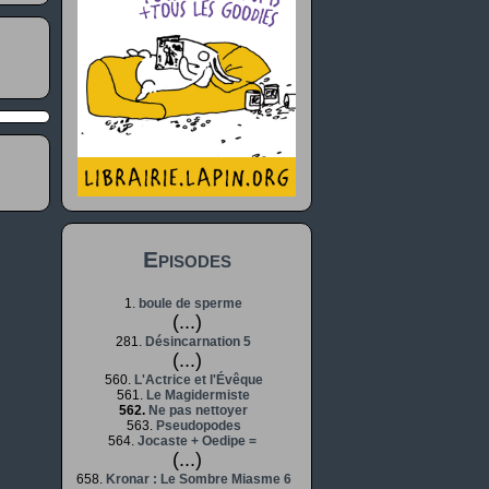
Episodes
1.
boule de sperme
(...)
281.
Désincarnation 5
(...)
560.
L'Actrice et l'Évêque
561.
Le Magidermiste
562.
Ne pas nettoyer
563.
Pseudopodes
564.
Jocaste + Oedipe =
(...)
658.
Kronar : Le Sombre Miasme 6