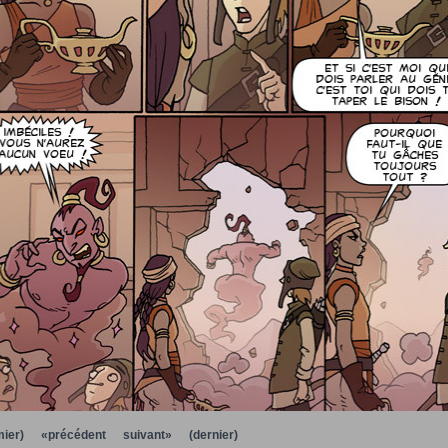
ier)
«précédent
suivant»
(dernier)