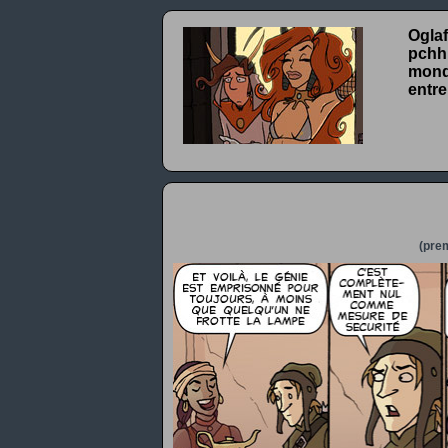
Oglaf
pchhh
monde
entre
(prem