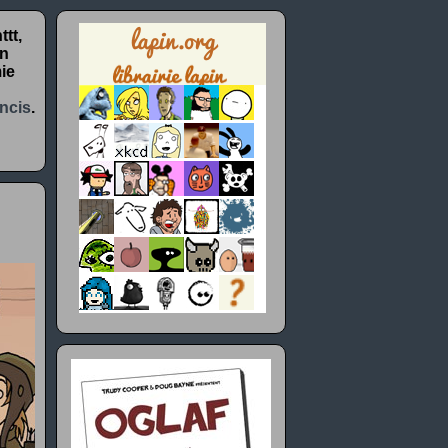
tt,
un
ie
ncis
.