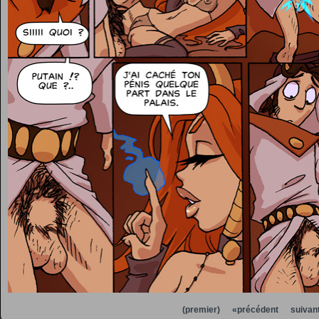
(premier)
«précédent
suivan