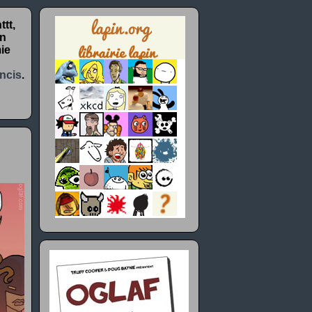
tt,
un
ie
ncis
.