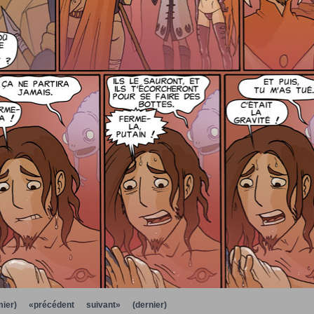
ier)
«précédent
suivant»
(dernier)