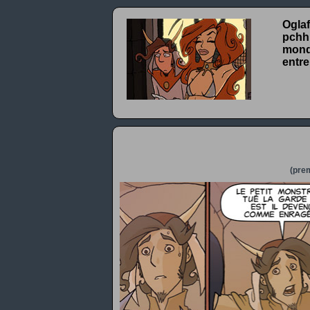
Oglaf
pchhh
monde
entre
(prem