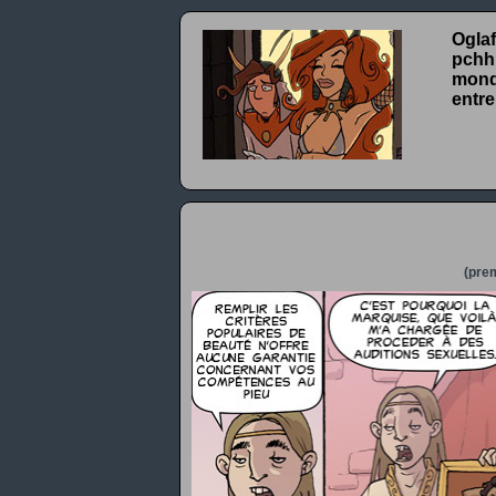
Oglaf
pchhh
monde
entre
(prem