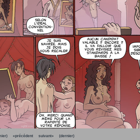
ier)
«précédent
suivant»
(dernier)