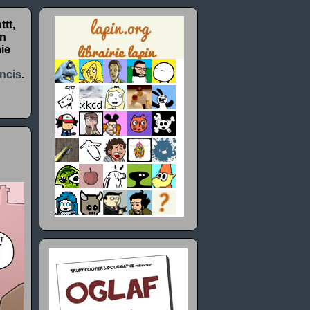
tt,
un
ie
ncis
.