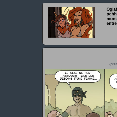
Oglaf
pchhh
monde
entre
(prem