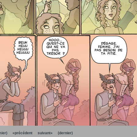
ier)
«précédent
suivant»
(dernier)