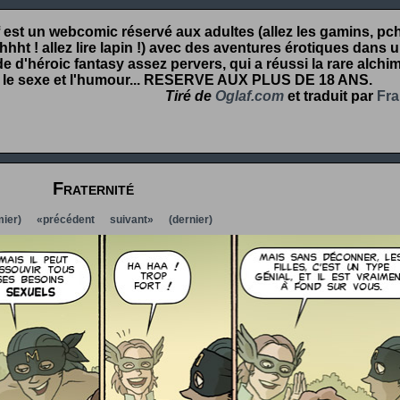
 est un webcomic réservé aux adultes (allez les gamins, pcht
hht ! allez lire lapin !) avec des aventures érotiques dans 
 d'héroic fantasy assez pervers, qui a réussi la rare alchim
 le sexe et l'humour...
RESERVE AUX PLUS DE 18 ANS
.
Tiré de
Oglaf.com
et traduit par
Fra
Fraternité
ier)
«précédent
suivant»
(dernier)