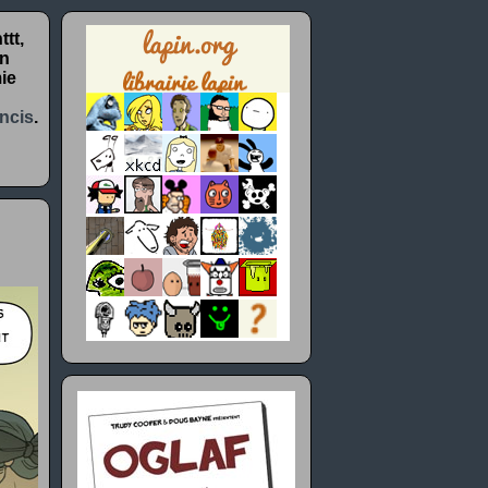
tt,
un
ie
ncis
.