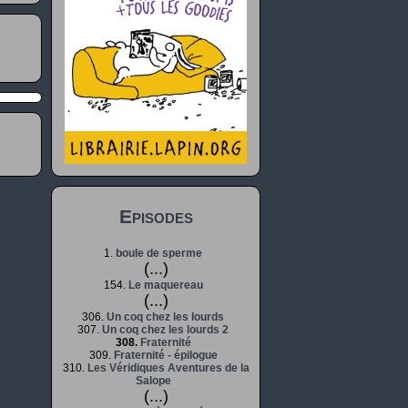
Episodes
1.
boule de sperme
(...)
154.
Le maquereau
(...)
306.
Un coq chez les lourds
307.
Un coq chez les lourds 2
308.
Fraternité
309.
Fraternité - épilogue
310.
Les Véridiques Aventures de la
Salope
(...)