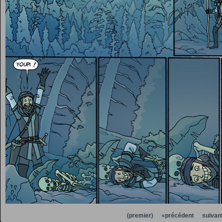
(premier)
«précédent
suivan