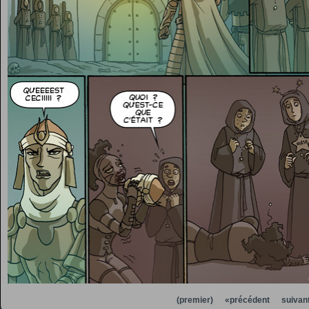
(premier)
«précédent
suivan