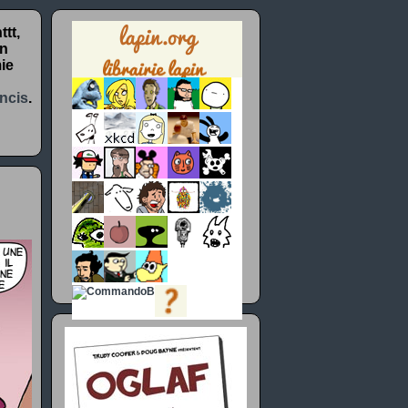
tt,
un
ie
ncis
.