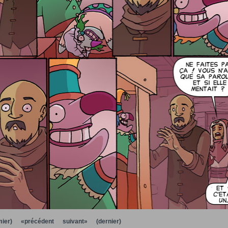
ier)
«précédent
suivant»
(dernier)