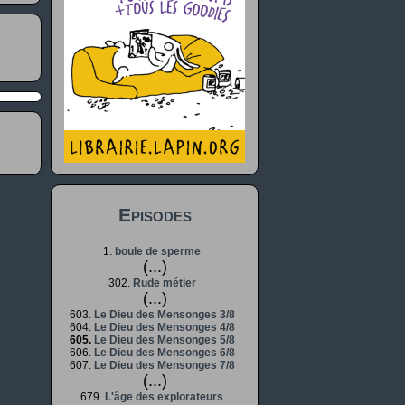
Episodes
1.
boule de sperme
(...)
302.
Rude métier
(...)
603.
Le Dieu des Mensonges 3/8
604.
Le Dieu des Mensonges 4/8
605.
Le Dieu des Mensonges 5/8
606.
Le Dieu des Mensonges 6/8
607.
Le Dieu des Mensonges 7/8
(...)
679.
L'âge des explorateurs