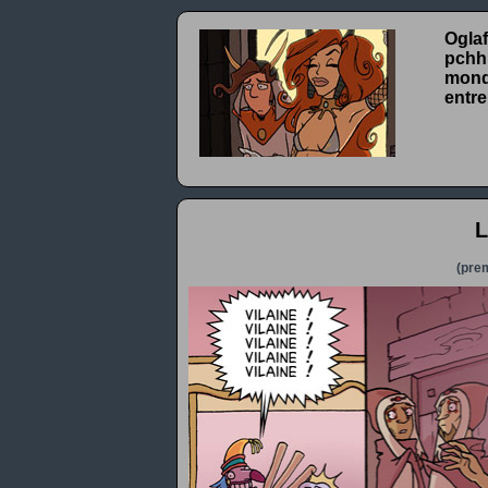
Oglaf
pchhh
monde
entre
L
(prem