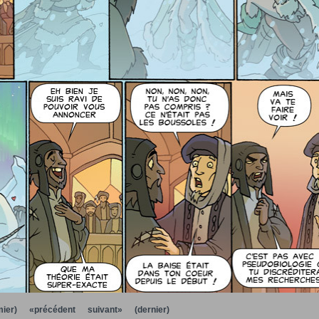
ier)
«précédent
suivant»
(dernier)