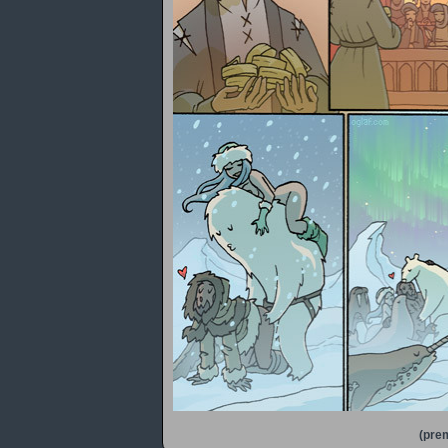
(prem