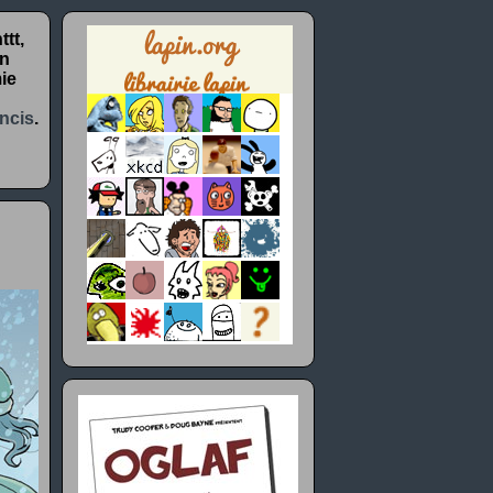
tt,
un
ie
ncis
.