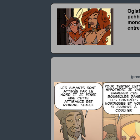
Oglaf
pchhh
monde
entre
(prem