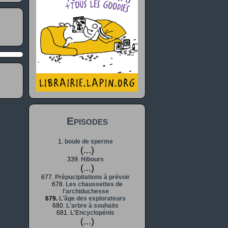
Episodes
1.
boule de sperme
(...)
339.
Hibours
(...)
677.
Prépucipitations à prévoir
678.
Les chaussettes de
l'archiduchesse
679.
L'âge des explorateurs
680.
L'arbre à souhaits
681.
L'Encyclopénis
(...)