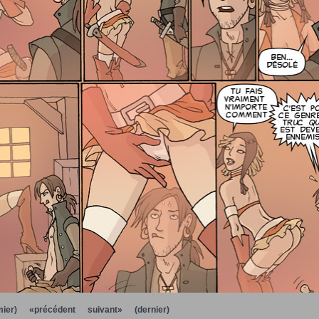
ier)
«précédent
suivant»
(dernier)