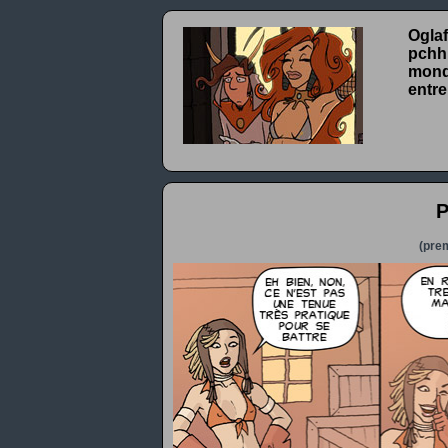
Oglaf
pchhh
monde
entre
P
(prem