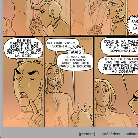
(premier)
«précédent
suivan