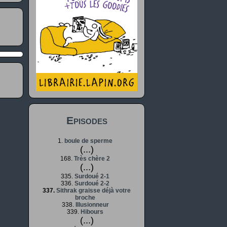
Episodes
1.
boule de sperme
(...)
168.
Très chère 2
(...)
335.
Surdoué 2-1
336.
Surdoué 2-2
337.
Sithrak graisse déjà votre
broche
338.
Illusionneur
339.
Hibours
(...)