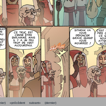
ier)
«précédent
suivant»
(dernier)