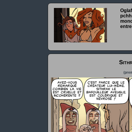
Oglaf
pchhh
monde
entre
Sith
(prem