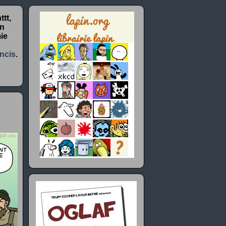
tt,
un
ie
ncis
.