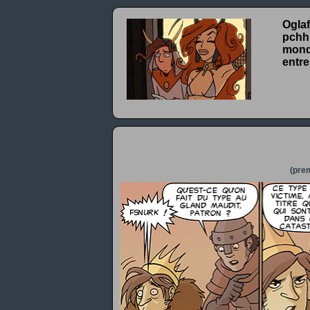
Oglaf
pchhh
monde
entre
(prem