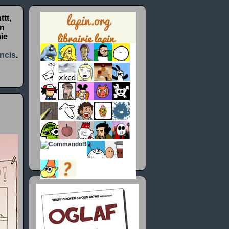
tt,
un
ie
ncis
.