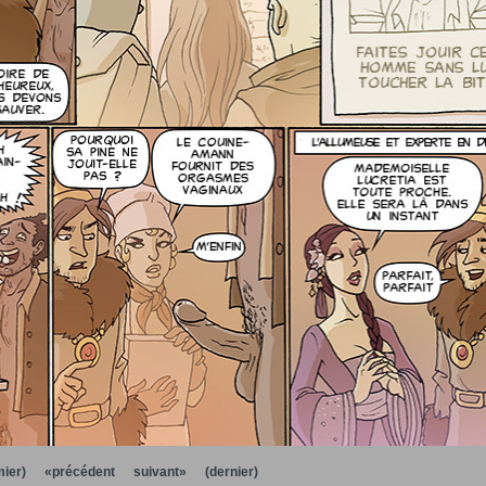
ier)
«précédent
suivant»
(dernier)