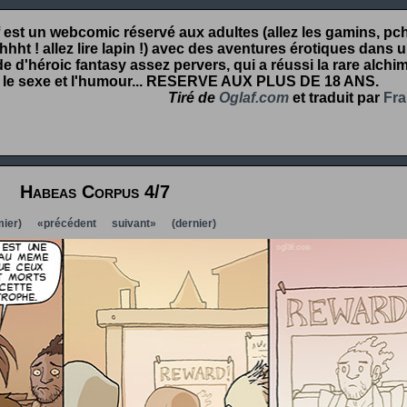
 est un webcomic réservé aux adultes (allez les gamins, pcht
hht ! allez lire lapin !) avec des aventures érotiques dans 
 d'héroic fantasy assez pervers, qui a réussi la rare alchim
 le sexe et l'humour...
RESERVE AUX PLUS DE 18 ANS
.
Tiré de
Oglaf.com
et traduit par
Fra
Habeas Corpus 4/7
ier)
«précédent
suivant»
(dernier)