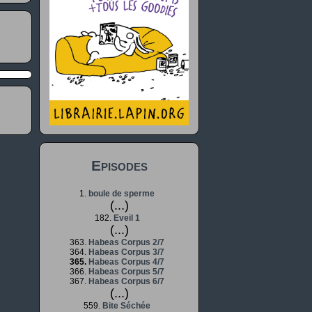
Episodes
1.
boule de sperme
(...)
182.
Eveil 1
(...)
363.
Habeas Corpus 2/7
364.
Habeas Corpus 3/7
365.
Habeas Corpus 4/7
366.
Habeas Corpus 5/7
367.
Habeas Corpus 6/7
(...)
559.
Bite Séchée