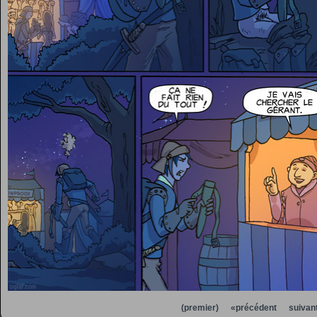
(premier)
«précédent
suivan