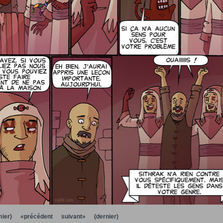
ier)
«précédent
suivant»
(dernier)