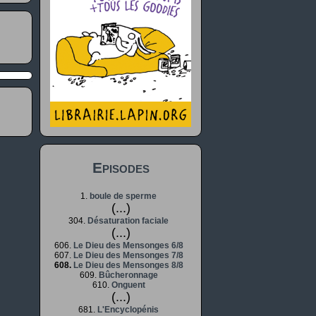
Episodes
1.
boule de sperme
(...)
304.
Désaturation faciale
(...)
606.
Le Dieu des Mensonges 6/8
607.
Le Dieu des Mensonges 7/8
608.
Le Dieu des Mensonges 8/8
609.
Bûcheronnage
610.
Onguent
(...)
681.
L'Encyclopénis