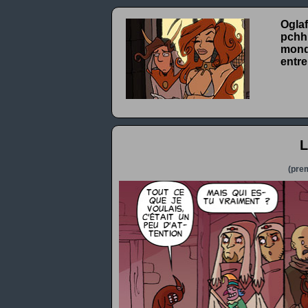
Oglaf
pchhh
monde
entre
L
(prem