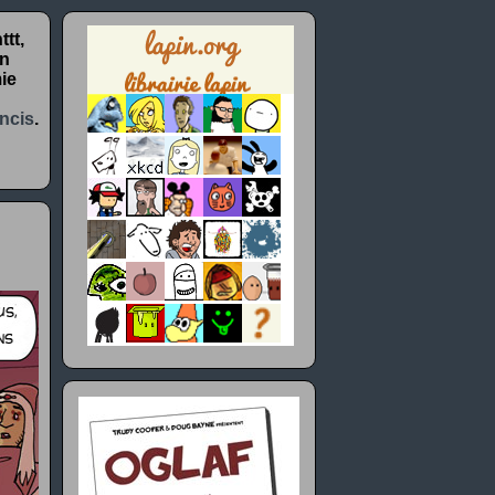
tt,
un
ie
ncis
.