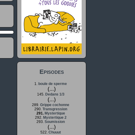
Episodes
1.
boule de sperme
(...)
145.
Dedans 1/3
(...)
289.
Grippe cochonne
290.
Transgression
291.
Mystertique
292.
Mystertique 2
293.
Soumission
(...)
522.
Chuuut