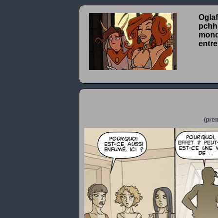
Oglaf
pchhh
monde
entre
(prem