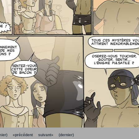
ier)
«précédent
suivant»
(dernier)