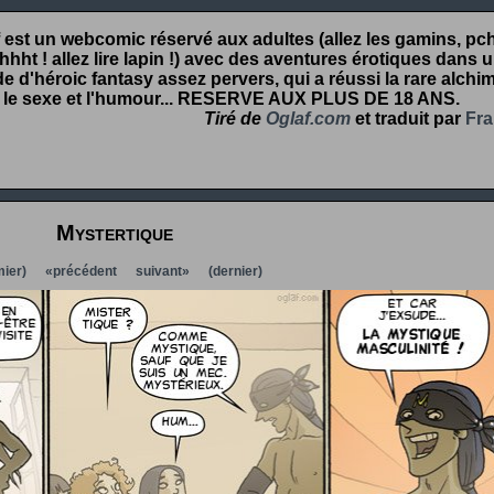
 est un webcomic réservé aux adultes (allez les gamins, pcht
hht ! allez lire lapin !) avec des aventures érotiques dans 
 d'héroic fantasy assez pervers, qui a réussi la rare alchim
 le sexe et l'humour...
RESERVE AUX PLUS DE 18 ANS
.
Tiré de
Oglaf.com
et traduit par
Fra
Mystertique
ier)
«précédent
suivant»
(dernier)