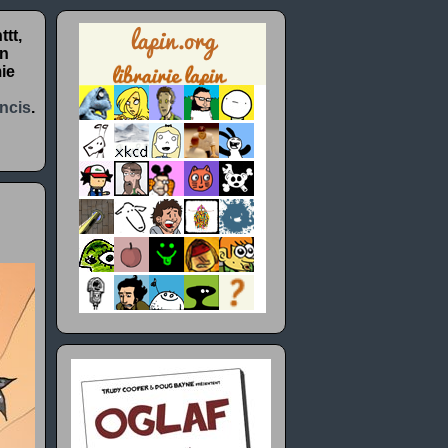
tt,
un
ie
ncis
.