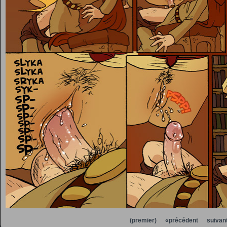
(premier)
«précédent
suivan