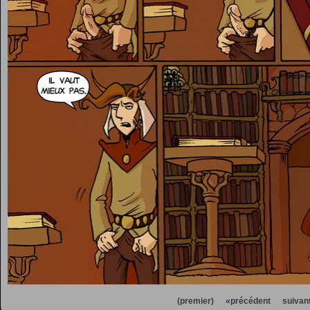
(premier)
«précédent
suivan