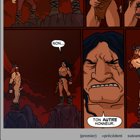
(premier)
«précédent
suivan