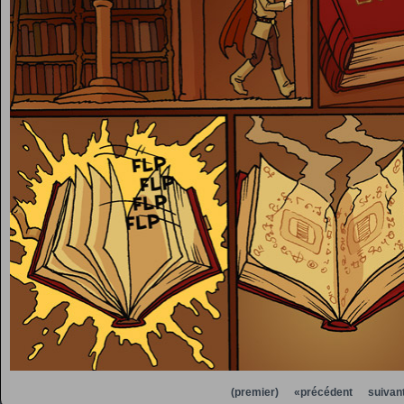
(premier)
«précédent
suivan