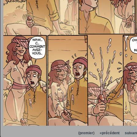
(premier)
«précédent
suivan