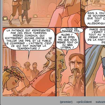
(premier)
«précédent
suivan