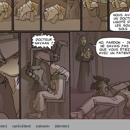
ier)
«précédent
suivant»
(dernier)