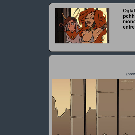
Oglaf
pchhh
monde
entre
(prem