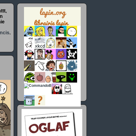
tt,
un
ie
ncis
.