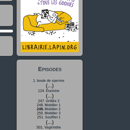
Episodes
1.
boule de sperme
(...)
124.
Étamine
(...)
247.
Grillée 3
248.
Mobilier 1
249.
Mobilier 2
250.
Mobilier 3
251.
Soufflet 1
(...)
501.
Vagirinthe