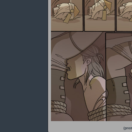
(prem