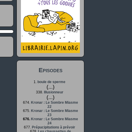
Episodes
1.
boule de sperme
(...)
338.
Illusionneur
(...)
674.
Kronar : Le Sombre Miasme
22
675.
Kronar : Le Sombre Miasme
23
676.
Kronar : Le Sombre Miasme
24
677.
Prépucipitations à prévoir
678.
Les chaussettes de