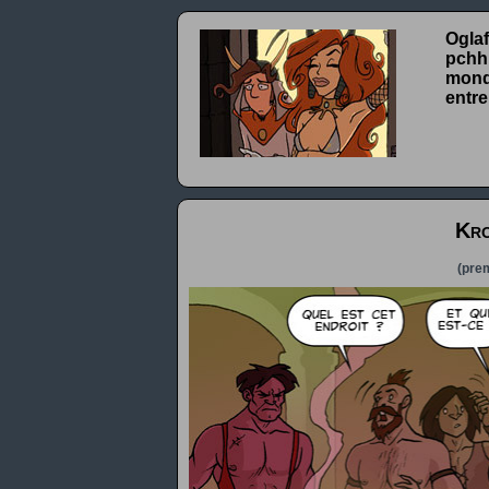
Oglaf
pchhh
monde
entre
Kro
(prem