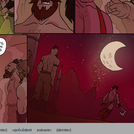
ier)
«précédent
suivant»
(dernier)