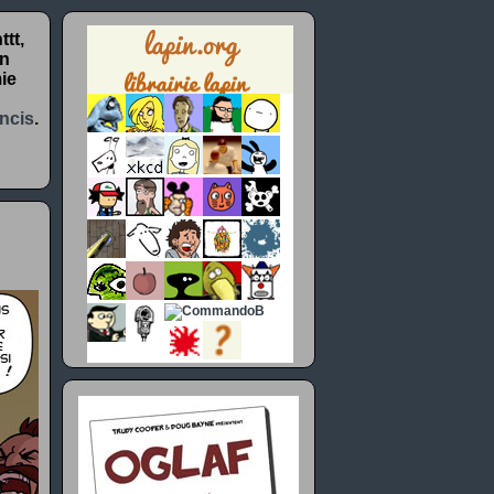
tt,
un
ie
ncis
.